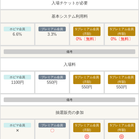
入場チケットが必要
基本システム利用料
6.6%
3.3%
0%〔無料〕
0%〔無料〕
入場料
1100円
550円
550円
550円
抽選販売の参加
✕
〇
◎
◎