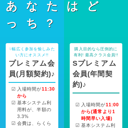
あなたはど
っち?
☟幅広く参加を愉しみた
購入目的なら圧倒的に
い方にオススメ!!
有利! 最高クラス会員!!
プレミアム会
Sプレミアム
員(月額契約)♪
会員(年間契
約)♪
入場時間が
11:30
から
基本システム利
入場時間が
11:00
用料が、半額の
から(通常より1
3.3%
時間早い入場)
会費は、らくら
基本システム利