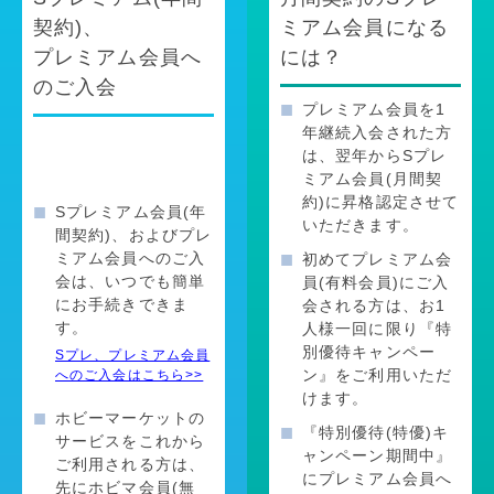
契約)、
ミアム会員になる
プレミアム会員へ
には？
のご入会
プレミアム会員を1
年継続入会された方
は、翌年からSプレ
ミアム会員(月間契
約)に昇格認定させて
Sプレミアム会員(年
いただきます。
間契約)、およびプレ
ミアム会員へのご入
初めてプレミアム会
会は、いつでも簡単
員(有料会員)にご入
にお手続きできま
会される方は、お1
す。
人様一回に限り『特
別優待キャンペー
Sプレ、プレミアム会員
ン』をご利用いただ
へのご入会はこちら>>
けます。
ホビーマーケットの
『特別優待(特優)キ
サービスをこれから
ャンペーン期間中』
ご利用される方は、
にプレミアム会員へ
先にホビマ会員(無