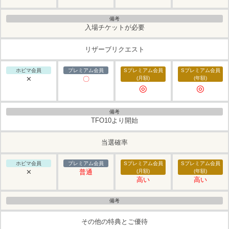
入場チケットが必要
リザーブリクエスト
✕
〇
◎
◎
TFO10より開始
当選確率
✕
普通
高い
高い
その他の特典とご優待