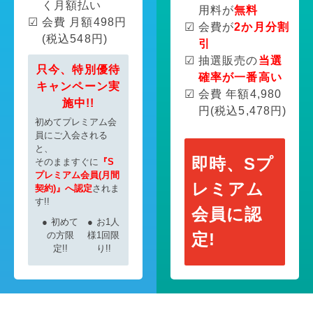
く月額払い
用料が
無料
会費 月額498円
会費が
2か月分割
(税込548円)
引
抽選販売の
当選
只今、特別優待
確率が一番高い
キャンペーン実
会費 年額4,980
施中!!
円(税込5,478円)
初めてプレミアム会
員にご入会される
と、
即時、Sプ
そのまますぐに
『S
プレミアム会員(月間
レミアム
契約)』へ認定
されま
す!!
会員に認
初めて
お1人
の方限
様1回限
定!
定!!
り!!